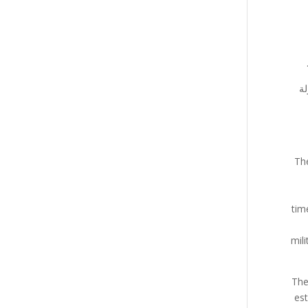
لة
The
tim
mili
The
est