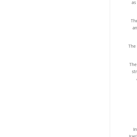
as
The
an
The 
The 
st
In
Iran