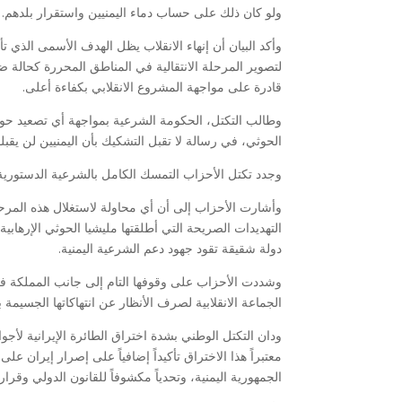
ولو كان ذلك على حساب دماء اليمنيين واستقرار بلدهم.
وأكد البيان أن إنهاء الانقلاب يظل الهدف الأسمى الذي 
لتصوير المرحلة الانتقالية في المناطق المحررة كحال
قادرة على مواجهة المشروع الانقلابي بكفاءة أعلى.
وطالب التكتل، الحكومة الشرعية بمواجهة أي تصعيد حوثي
الحوثي، في رسالة لا تقبل التشكيك بأن اليمنيين لن يقبلوا
وجدد تكتل الأحزاب التمسك الكامل بالشرعية الدستورية،
وأشارت الأحزاب إلى أن أي محاولة لاستغلال هذه المرحلة
التهديدات الصريحة التي أطلقتها مليشيا الحوثي الإرهابي
دولة شقيقة تقود جهود دعم الشرعية اليمنية.
وشددت الأحزاب على وقوفها التام إلى جانب المملكة ف
الجماعة الانقلابية لصرف الأنظار عن انتهاكاتها الجسيمة
ودان التكتل الوطني بشدة اختراق الطائرة الإيرانية لأجوا
معتبراً هذا الاختراق تأكيداً إضافياً على إصرار إيران ع
الجمهورية اليمنية، وتحدياً مكشوفاً للقانون الدولي وقرا