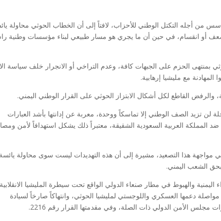
تأسس من أجله التكتل الوطني للأحزاب، لافتاً إلى أن الخطاب الحوثي محاولة يائ
ة ضعف أو انقسام، في حين أن ما يجري هو مسار طبيعي لبناء مؤسسات وطنية ر
 بمنتهى الحزم على الجبهات كافة، وعدم التراخي أو الانجرار خلف سياسة الاب
 المهادنة مع مليشيا إرهابية.
 والرفض القاطع لكل أشكال الابتزاز الحوثي على القرار الوطني اليمني.
 لن تزيد الصف الوطني إلا تماسكاً ووحدة، معربة عن إدانتها بأشد العبارات
ة ضد المملكة العربية السعودية الشقيقة، معتبراً ذلك يشكل استهدافاً لأمن ومصا
ي مواجهة هذا التصعيد، مشيرة إلى أن هذه التهديدات ليست سوى محاولة يائسة
 بحق الشعب اليمني.
ء اليمنية والهبوط في مطار صنعاء الدولي الواقع تحت سيطرة المليشيا الانقلابية
لى مواصلة دعمها العسكري واللوجستي لمليشيا الحوثي، وانتهاكاً صارخاً لسيادة
رات مجلس الأمن الدولي ذات الصلة، وفي مقدمتها القرار رقم 2216.