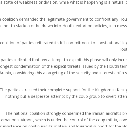
 a state of weakness or division, while what is happening is a natural p
 coalition demanded the legitimate government to confront any Houth
d not to slacken or be drawn into Houthi extortion policies, in a me
coalition of parties reiterated its full commitment to constitutional le
Hout
parties indicated that any attempt to exploit this phase will only incr
rongest condemnation of the explicit threats issued by the Houthi terro
Arabia, considering this a targeting of the security and interests of a 
The parties stressed their complete support for the Kingdom in facing 
nothing but a desperate attempt by the coup group to divert atten
The national coalition strongly condemned the Iranian aircraft’s b
ternational Airport, which is under the control of the coup militia, co
’s insistence on continuing its military and logistical support for the Ho