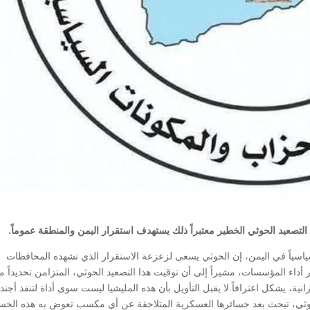
 التصعيد الحوثي الخطير معتبراً ذلك يستهدف استقرار اليمن والمنطقة عموماً.
لأحزاب اليمنية في بيان وقع عليه 22 حزباً سياسياً في اليمن، إن الحوثي يسعى لزعزعة الاستقرار الذي تشهده المحافظات
 أداء المؤسسات، مشيراً إلى أن توقيت هذا التصعيد الحوثي، المتزامن تحديداً م
رانية، يشكل اعترافاً لا يقبل التأويل بأن هذه المليشيا ليست سوى أداة لتنفذ أجند
الحوثي، تبحث بعد خسائرها العسكرية المتلاحقة عن أي مكسب تعوض به هذه الخسا