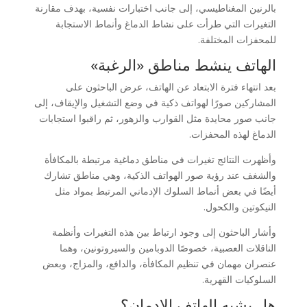
بالرنين المغناطيسي، إلى جانب اختبارات نفسية، بهدف مقارنة
التغيرات التي طرأت على نشاط الدماغ وأنماط الاستجابة
للمحفزات المختلفة.
الهاتف ينشط مناطق «الرغبة»
بعد انتهاء فترة الابتعاد عن الهاتف، عرض الباحثون على
المشاركين صورًا لهواتف ذكية في وضع التشغيل والإيقاف، إلى
جانب صور محايدة مثل القوارب والزهور، ثم راقبوا استجابات
الدماغ لهذه المحفزات.
وأظهرت النتائج تغيرات في مناطق دماغية مرتبطة بالمكافأة
والشغف عند رؤية صور الهواتف الذكية، وهي مناطق تشارك
أيضًا في بعض أنماط السلوك الإدماني المرتبط بمواد مثل
النيكوتين والكحول.
وأشار الباحثون إلى وجود ارتباط بين هذه التغيرات وأنظمة
الناقلات العصبية، خصوصًا الدوبامين والسيروتونين، وهما
عنصران مهمان في تنظيم المكافأة، والدافع، والمزاج، وبعض
السلوكيات القهرية.
هل يشبه الهاتف الإدمان؟