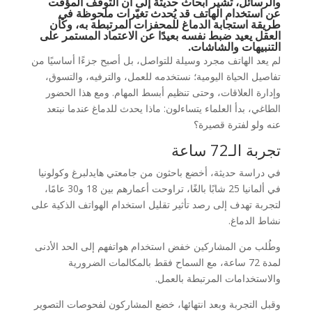
والرسائل، تشير أبحاث حديثة إلى أن التوقف المؤقت
عن استخدام الهاتف قد يُحدث تغيّرات ملحوظة في
طريقة استجابة الدماغ للمحفزات المرتبطة به، وكأن
العقل يعيد ضبط نفسه بعيدًا عن الاعتماد المستمر على
التنبيهات والشاشات.
لم يعد الهاتف مجرد وسيلة للتواصل، بل أصبح جزءًا أساسيًا من
تفاصيل الحياة اليومية؛ نستخدمه للعمل، والترفيه، والتسوق،
وإدارة العلاقات، وحتى تنظيم أبسط المهام. ومع هذا الحضور
الطاغي، بدأ العلماء يتساءلون: ماذا يحدث للدماغ عندما نبتعد
عنه ولو لفترة قصيرة؟
تجربة الـ72 ساعة
في دراسة حديثة، أخضع باحثون من جامعتي هايدلبرغ وكولونيا
في ألمانيا 25 شابًا بالغًا، تراوحت أعمارهم بين 18 و30 عامًا،
لتجربة تهدف إلى رصد تأثير تقليل استخدام الهواتف الذكية على
نشاط الدماغ.
وطُلب من المشاركين خفض استخدام هواتفهم إلى الحد الأدنى
لمدة 72 ساعة، مع السماح فقط بالمكالمات الضرورية
والاستخدامات المرتبطة بالعمل.
وقبل التجربة وبعد انتهائها، خضع المشاركون لفحوصات التصوير