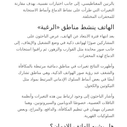
بالرنين المغناطيسي، إلى جانب اختبارات نفسية، بهدف مقارنة
التغيرات التي طرأت على نشاط الدماغ وأنماط الاستجابة
للمحفزات المختلفة.
الهاتف ينشط مناطق «الرغبة»
بعد انتهاء فترة الابتعاد عن الهاتف، عرض الباحثون على
المشاركين صورًا لهواتف ذكية في وضع التشغيل والإيقاف، إلى
جانب صور محايدة مثل القوارب والزهور، ثم راقبوا استجابات
الدماغ لهذه المحفزات.
وأظهرت النتائج تغيرات في مناطق دماغية مرتبطة بالمكافأة
والشغف عند رؤية صور الهواتف الذكية، وهي مناطق تشارك
أيضًا في بعض أنماط السلوك الإدماني المرتبط بمواد مثل
النيكوتين والكحول.
وأشار الباحثون إلى وجود ارتباط بين هذه التغيرات وأنظمة
الناقلات العصبية، خصوصًا الدوبامين والسيروتونين، وهما
عنصران مهمان في تنظيم المكافأة، والدافع، والمزاج، وبعض
السلوكيات القهرية.
هل يشبه الهاتف الإدمان؟