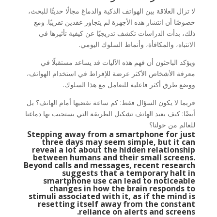
لا تزال العلاقة بين الهواتف الذكية والدماغ مجالًا حديثًا للبحث،
خصوصًا أن انتشار هذه الأجهزة لم يتجاوز عقدين تقريبًا. ومع
ذلك، بدأت الدراسات تكشف تدريجيًا عن كيفية تأثيرها في
الانتباه، والمكافأة، وأنماط السلوك اليومي.
ويؤكد الباحثون أن فهم هذه الآليات قد يساعد مستقبلًا في
معرفة الأشخاص الأكثر عرضة للإفراط في استخدام الهواتف،
ووضع طرق أكثر فاعلية للتعامل مع هذا السلوك.
فربما لا يكون السؤال فقط: كم ساعة نقضيها أمام الهاتف؟ بل
أيضًا: كيف يعيد الهاتف تشكيل الطريقة التي يستجيب بها دماغنا
للعالم من حولنا؟
Stepping away from a smartphone for just
three days may seem simple, but it can
reveal a lot about the hidden relationship
between humans and their small screens.
Beyond calls and messages, recent research
suggests that a temporary halt in
smartphone use can lead to noticeable
changes in how the brain responds to
stimuli associated with it, as if the mind is
resetting itself away from the constant
reliance on alerts and screens.