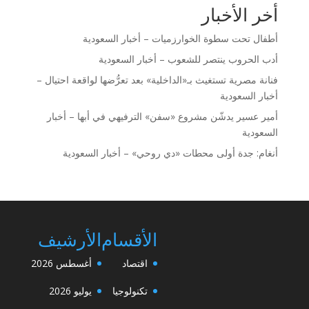
أخر الأخبار
أطفال تحت سطوة الخوارزميات – أخبار السعودية
أدب الحروب ينتصر للشعوب – أخبار السعودية
فنانة مصرية تستغيث بـ«الداخلية» بعد تعرُّضها لواقعة احتيال –
أخبار السعودية
أمير عسير يدشّن مشروع «سفن» الترفيهي في أبها – أخبار
السعودية
أنغام: جدة أولى محطات «دي روحي» – أخبار السعودية
الأقسام
الأرشيف
اقتصاد
أغسطس 2026
تكنولوجيا
يوليو 2026