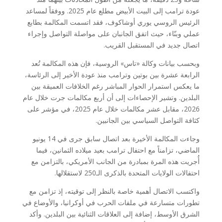
عودة ترامب إلى البيت الأبيض مطلع عام 2025. ووفقاً لمساعد
الرئيس الروسي يوري أوشاكوف، فقد اتسمت المكالمة بطابع
عملي وبنّاء، حيث اتفق الجانبان على مواصلة التواصل وإجراء
اتصال جديد في المستقبل القريب.
وبحسب بيانات وكالة «تاس» الروسية، فإن هذه المكالمة تُعد
الرابعة عشرة بين بوتين وترامب منذ عودة الأخير إلى الرئاسة،
ما يعكس استمرار الحوار المباشر رغم الخلافات العميقة بين
البلدين. وتشير الإحصاءات إلى أن أربع مكالمات جرت خلال عام
2026، مقابل عشر مكالمات خلال عام 2025، في مؤشر على
كثافة التواصل السياسي بين الجانبين.
وجاءت المكالمة الأخيرة بعد اتصال سابق جرى في 14 يونيو
الماضي، تزامناً مع احتفال ترامب بعيد ميلاده الثمانين، فيما
أُجريت هذه المرة بمبادرة من الجانب الأمريكي، بالتزامن مع
احتفالات الولايات المتحدة بالذكرى الـ250 لاستقلالها.
واكتسب الاتصال أهمية خاصة بالنظر إلى توقيته، إذ تزامن مع
تطورات متسارعة في ملفات الحرب في أوكرانيا، والأوضاع في
الشرق الأوسط، إضافة إلى العلاقات الثنائية بين البلدين. وأكد