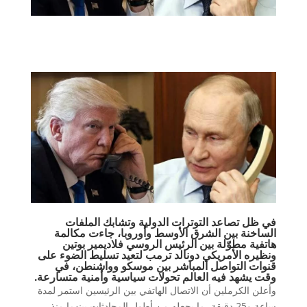
في ظل تصاعد التوترات الدولية وتشابك الملفات
الساخنة بين الشرق الأوسط وأوروبا، جاءت مكالمة
هاتفية مطوّلة بين الرئيس الروسي فلاديمير بوتين
ونظيره الأمريكي دونالد ترمب لتعيد تسليط الضوء على
قنوات التواصل المباشر بين موسكو وواشنطن، في
وقت يشهد فيه العالم تحولات سياسية وأمنية متسارعة.
وأعلن الكرملين أن الاتصال الهاتفي بين الرئيسين استمر لمدة
ساعة و25 دقيقة، ما يجعله من أطول المحادثات بينهما منذ